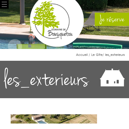
Je réserve
Accueil
/
Le Gîte
/ les_exterieurs
les_exterieurs