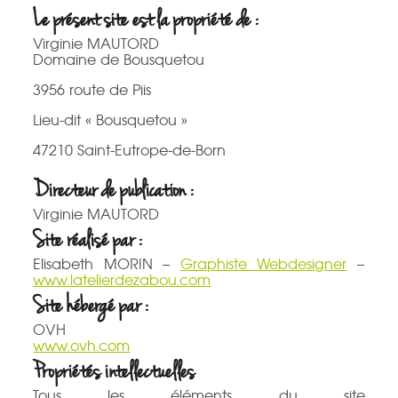
Le présent site est la propriété de :
Virginie MAUTORD
Domaine de Bousquetou
3956 route de Piis
Lieu-dit « Bousquetou »
47210 Saint-Eutrope-de-Born
Directeur de publication :
Virginie MAUTORD
Site réalisé par :
Elisabeth MORIN –
Graphiste Webdesigner
–
www.latelierdezabou.com
Site hébergé par :
OVH
www.ovh.com
Propriétés intellectuelles
Tous les éléments du site