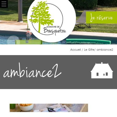
Je réserve
Accueil
/
Le Gîte
/ ambiance2
ambiance2